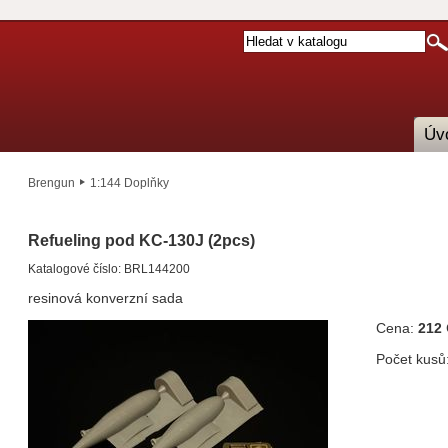
Úv
Brengun
1:144 Doplňky
Refueling pod KC-130J (2pcs)
Katalogové číslo: BRL144200
resinová konverzní sada
Cena:
212
Počet kusů