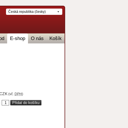
Česká republika (česky)
od
E-shop
O nás
Košík
CZK
(vč.
DPH
)
: