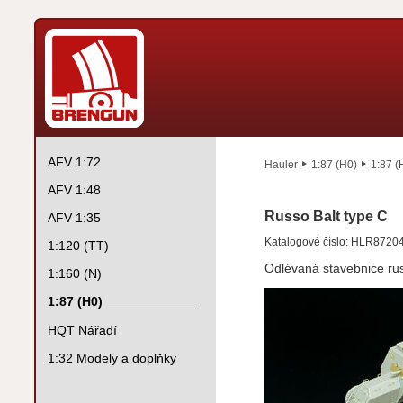
AFV 1:72
Hauler
1:87 (H0)
1:87 (
AFV 1:48
Russo Balt type C
AFV 1:35
Katalogové číslo: HLR8720
1:120 (TT)
Odlévaná stavebnice ru
1:160 (N)
1:87 (H0)
HQT Nářadí
1:32 Modely a doplňky