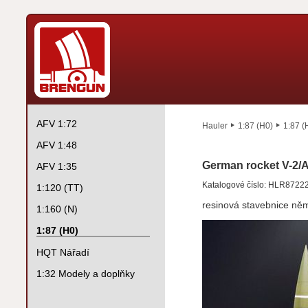
AFV 1:72
Hauler
1:87 (H0)
1:87 (
AFV 1:48
German rocket V-2/
AFV 1:35
Katalogové číslo: HLR8722
1:120 (TT)
resinová stavebnice ně
1:160 (N)
1:87 (H0)
HQT Nářadí
1:32 Modely a doplňky