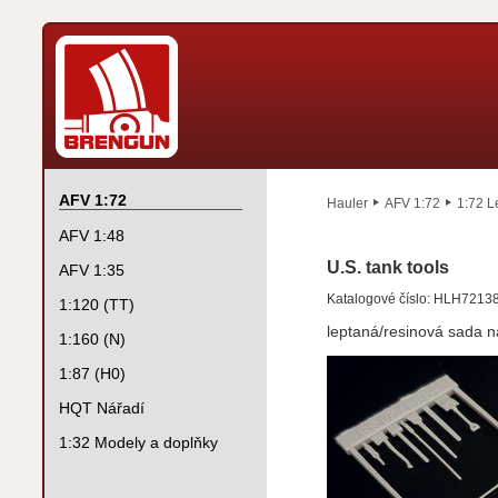
AFV 1:72
Hauler
AFV 1:72
1:72 L
AFV 1:48
U.S. tank tools
AFV 1:35
Katalogové číslo: HLH7213
1:120 (TT)
leptaná/resinová sada n
1:160 (N)
1:87 (H0)
HQT Nářadí
1:32 Modely a doplňky