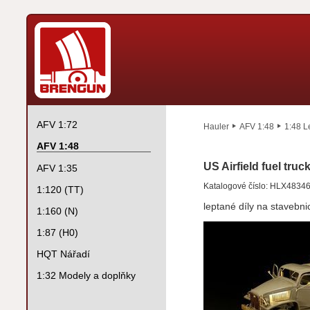
AFV 1:72
Hauler
AFV 1:48
1:48 L
AFV 1:48
US Airfield fuel truc
AFV 1:35
Katalogové číslo: HLX4834
1:120 (TT)
leptané díly na stavebni
1:160 (N)
1:87 (H0)
HQT Nářadí
1:32 Modely a doplňky