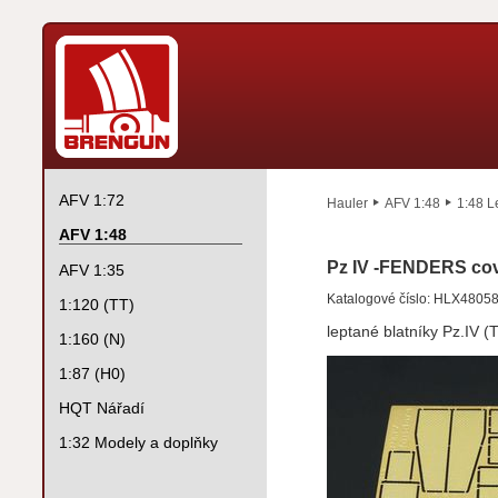
AFV 1:72
Hauler
AFV 1:48
1:48 L
AFV 1:48
Pz IV -FENDERS co
AFV 1:35
Katalogové číslo: HLX4805
1:120 (TT)
leptané blatníky Pz.IV 
1:160 (N)
1:87 (H0)
HQT Nářadí
1:32 Modely a doplňky