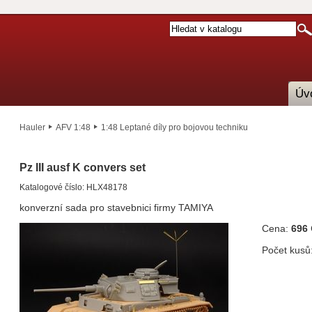
Úv
Hauler
AFV 1:48
1:48 Leptané díly pro bojovou techniku
Pz III ausf K convers set
Katalogové číslo: HLX48178
konverzní sada pro stavebnici firmy TAMIYA
Cena:
696
Počet kusů