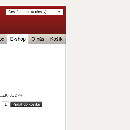
Česká republika (česky)
od
E-shop
O nás
Košík
CZK
(vč.
DPH
)
: