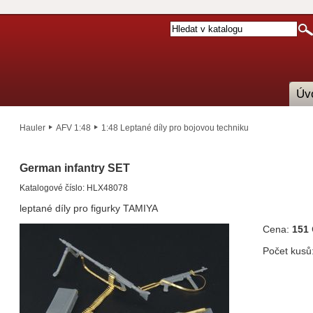
Úv
Hauler
AFV 1:48
1:48 Leptané díly pro bojovou techniku
German infantry SET
Katalogové číslo: HLX48078
leptané díly pro figurky TAMIYA
Cena:
151
Počet kusů