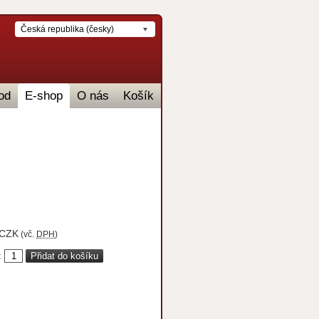
Česká republika (česky)
od
E-shop
O nás
Košík
CZK
(vč.
DPH
)
: