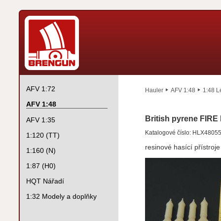
AFV 1:72
Hauler
AFV 1:48
1:48 L
AFV 1:48
British pyrene FI
AFV 1:35
Katalogové číslo: HLX4805
1:120 (TT)
resinové hasící přístroje
1:160 (N)
1:87 (H0)
HQT Nářadí
1:32 Modely a doplňky