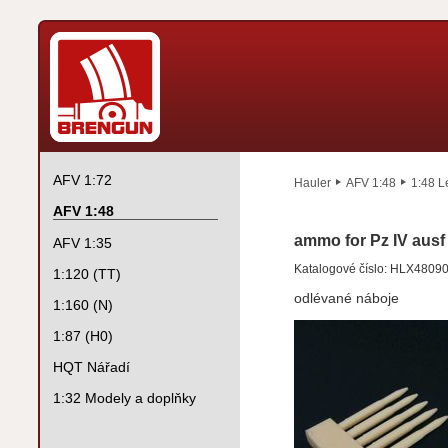
AFV 1:72
Hauler
AFV 1:48
1:48 L
AFV 1:48
ammo for Pz IV ausf
AFV 1:35
Katalogové číslo: HLX4809
1:120 (TT)
odlévané náboje
1:160 (N)
1:87 (H0)
HQT Nářadí
1:32 Modely a doplňky